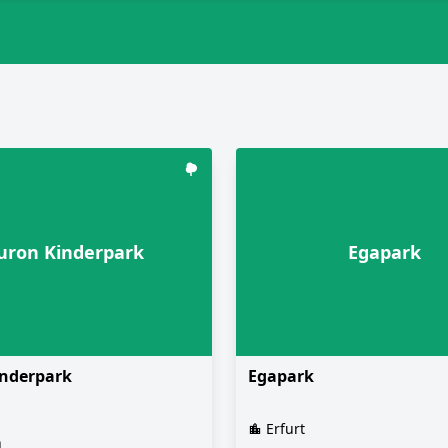
uron Kinderpark
Egapark
nderpark
Egapark
Erfurt
h