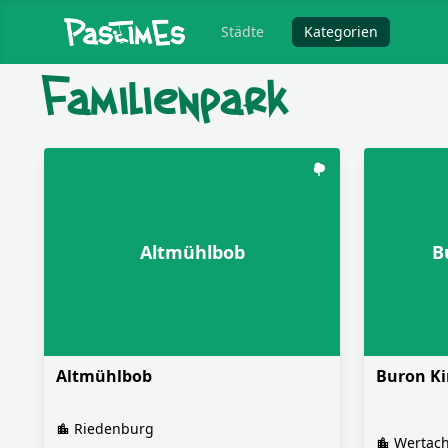
Städte
Kategorien
Familienpark
Altmühlbob
B
Altmühlbob
Buron Ki
Riedenburg
Wertac