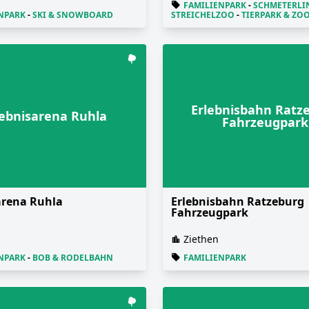
FAMILIENPARK
-
SCHMETERLI
NPARK
-
SKI & SNOWBOARD
STREICHELZOO
-
TIERPARK & ZO
Erlebnisbahn Ratz
lebnisarena Ruhla
Fahrzeugpark
arena Ruhla
Erlebnisbahn Ratzeburg
Fahrzeugpark
Ziethen
NPARK
-
BOB & RODELBAHN
FAMILIENPARK