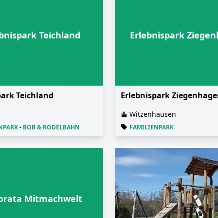
bnispark Teichland
Erlebnispark Ziege
park Teichland
Erlebnispark Ziegenhag
Witzenhausen
NPARK
-
BOB & RODELBAHN
FAMILIENPARK
orata Mitmachwelt