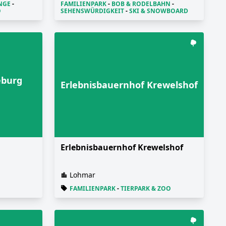
NGE
-
FAMILIENPARK
-
BOB & RODELBAHN
-
O
SEHENSWÜRDIGKEIT
-
SKI & SNOWBOARD
eburg
Erlebnisbauernhof Krewelshof
Erlebnisbauernhof Krewelshof
Lohmar
FAMILIENPARK
-
TIERPARK & ZOO