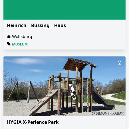
Heinrich – Büssing – Haus
Wolfsburg
MUSEUM
@ SIMON (PIXABAY)
HYGIA X-Perience Park