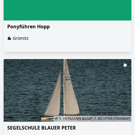
Ponyführen Hopp
Grömitz
@ S. HERMANN &AMP; F. RICHTER (PIXABAY)
SEGELSCHULE BLAUER PETER