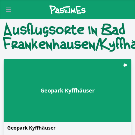
Open main menu
Ausflugsorte in Bad
Frankenhausen/Kyffh
Geopark Kyffhäuser
Geopark Kyffhäuser