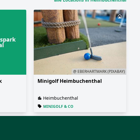
gspark
al
@ EBERHARTMARK (PIXABAY)
k
Minigolf Heimbuchenthal
Heimbuchenthal
MINIGOLF & CO