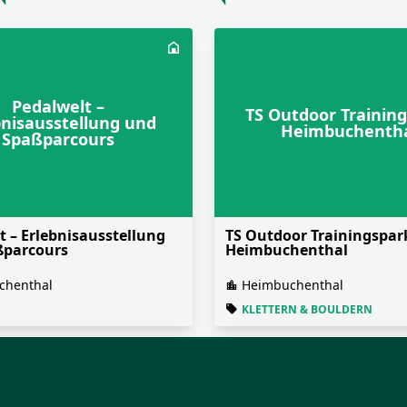
Pedalwelt –
TS Outdoor Trainin
bnisausstellung und
Heimbuchenth
Spaßparcours
t – Erlebnisausstellung
TS Outdoor Trainingspar
ßparcours
Heimbuchenthal
chenthal
Heimbuchenthal
KLETTERN & BOULDERN